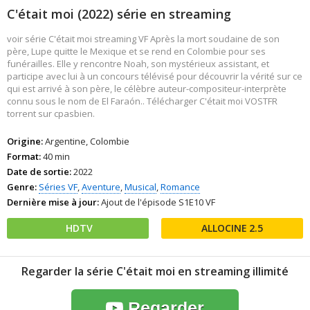
C'était moi (2022) série en streaming
voir série C'était moi streaming VF Après la mort soudaine de son
père, Lupe quitte le Mexique et se rend en Colombie pour ses
funérailles. Elle y rencontre Noah, son mystérieux assistant, et
participe avec lui à un concours télévisé pour découvrir la vérité sur ce
qui est arrivé à son père, le célèbre auteur-compositeur-interprète
connu sous le nom de El Faraón.. Télécharger C'était moi VOSTFR
torrent sur cpasbien.
Origine:
Argentine, Colombie
Format:
40 min
Date de sortie:
2022
Genre:
Séries VF
,
Aventure
,
Musical
,
Romance
Dernière mise à jour:
Ajout de l'épisode S1E10 VF
HDTV
2.5
Regarder la série C'était moi en streaming illimité
Regarder