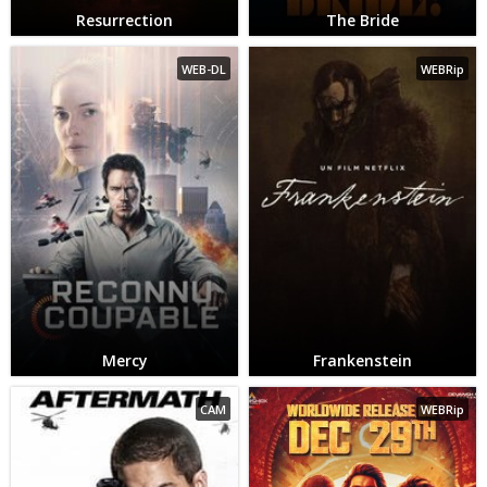
Resurrection
The Bride
WEB-DL
WEBRip
Mercy
Frankenstein
CAM
WEBRip