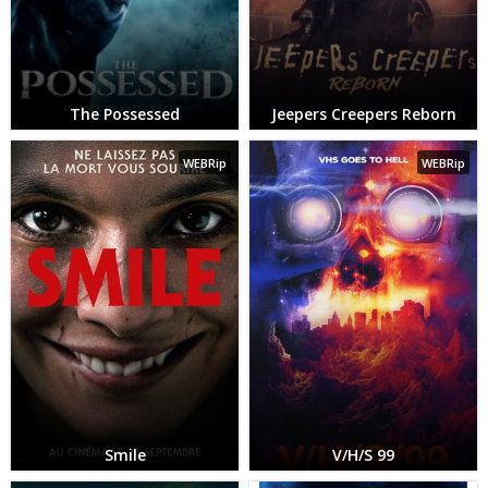
The Possessed
Jeepers Creepers Reborn
WEBRip
WEBRip
Smile
V/H/S 99