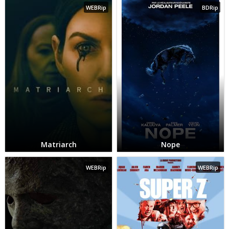
WEBRip
BDRip
Matriarch
Nope
WEBRip
WEBRip