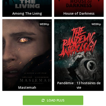
Among The Living
House of Darkness
WEBRip
WEBRip
Pandémie : 13 histoires de
Mastemah
vie
LOAD PLUS