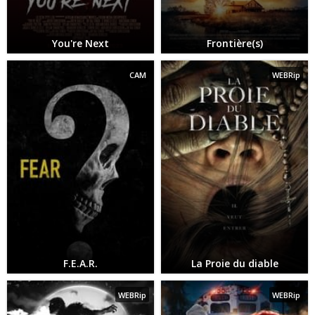
You're Next
Frontière(s)
CAM
WEBRip
F.E.A.R.
La Proie du diable
WEBRip
WEBRip