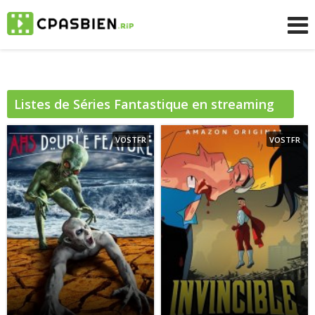
Listes de Séries
Fantastique
en streaming
gratuit sur CpasBien
VOSTFR
VOSTFR