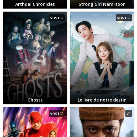
Arthdal Chronicles
Strong Girl Nam-soon
VOSTFR
VOSTFR
Ghosts
Le livre de notre destin
VOSTFR
VF