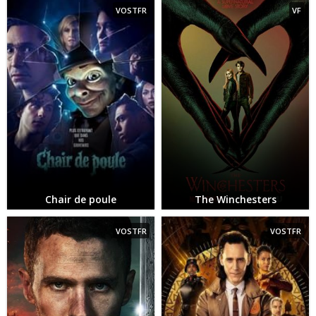
VOSTFR
VF
Chair de poule
The Winchesters
VOSTFR
VOSTFR