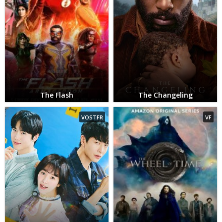
The Flash
The Changeling
VOSTFR
VF