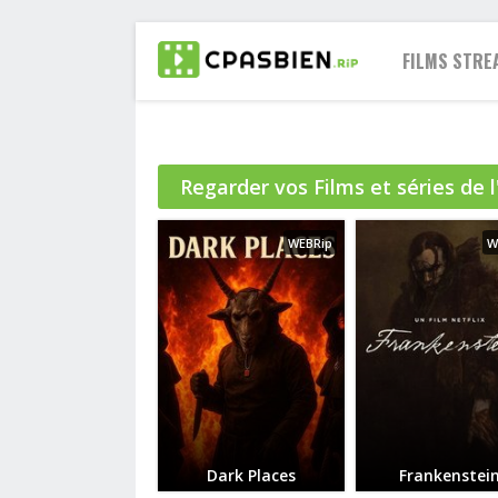
FILMS STRE
Regarder vos Films et séries de 
2021
2020
WEBRip
W
2019
2018
2017
2016
2015
2014
2013
Dark Places
Frankenstei