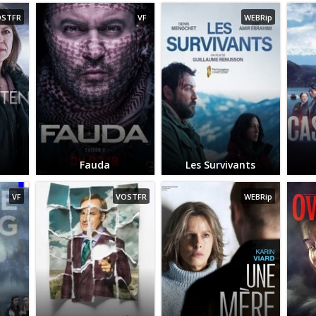
OSTFR
VF
WEBRip
n
Fauda
Les Survivants
VF
VOSTFR
WEBRip