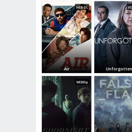
WEB-DL
V
Air
Unforgotte
WEBRip