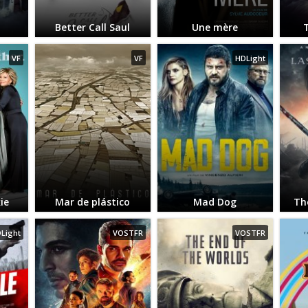
Better Call Saul
Une mère
VF
VF
HDLight
ie
Mar de plástico
Mad Dog
Th
Light
VOSTFR
VOSTFR