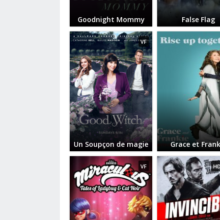
Goodnight Mommy
False Flag
VF
Un Soupçon de magie
Grace et Frank
VF
HD