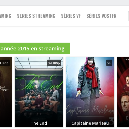
AMING
SERIES STREAMING
SÉRIES VF
SÉRIES VOSTFR
Famille
l'année
2015
en streaming
2021
Action
Action
Fantastique
2020
Animation
Animation
Guerre
EBRip
WEBRip
VF
2019
Aventure
Aventure
Historique
2018
Biopic
Biopic
Policier
2017
Comédie
Comédie
Romance
2016
Drame
Documentaire
Science fiction
2015
Documentaire
Drame
Thriller
2014
Epouvante-horreur
Famille
Western
2013
Espionnage
Fantastique
n
The End
Capitaine Marleau