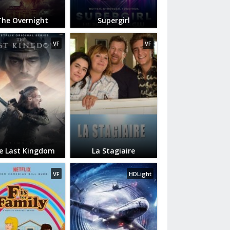
The Overnight
Supergirl
VF
VF
e Last Kingdom
La Stagiaire
VF
HDLight