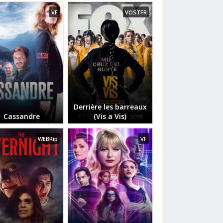
VF
VOSTFR
Derrière les barreaux
Cassandre
(Vis a Vis)
WEBRip
VF