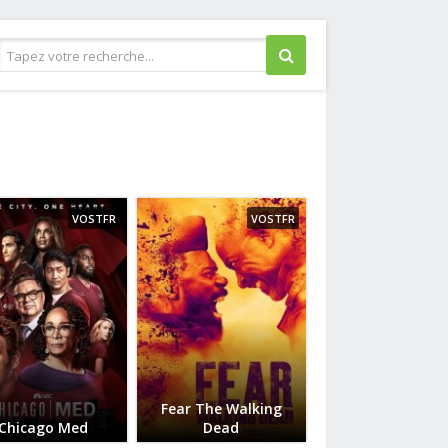
Guerre
Historique
Horreur
VOSTFR
VOSTFR
Judiciaire
Musical
Policier
Romance
Science fiction
Thriller
Western
Fear The Walking
Chicago Med
Dead