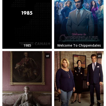
1985
Welcome To Chippendales
VF
VF