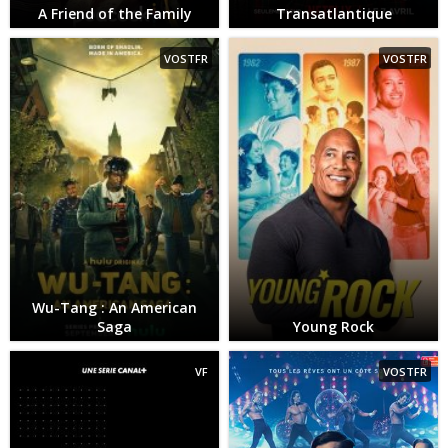
A Friend of the Family
Transatlantique
VOSTFR
VOSTFR
Wu-Tang : An American
Saga
Young Rock
VF
VOSTFR