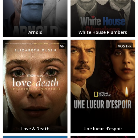
Arnold
White House Plumbers
VF
VOSTFR
Love & Death
Une lueur d’espoir