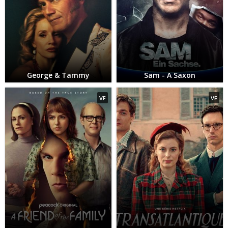
George & Tammy
Sam - A Saxon
VF
VF