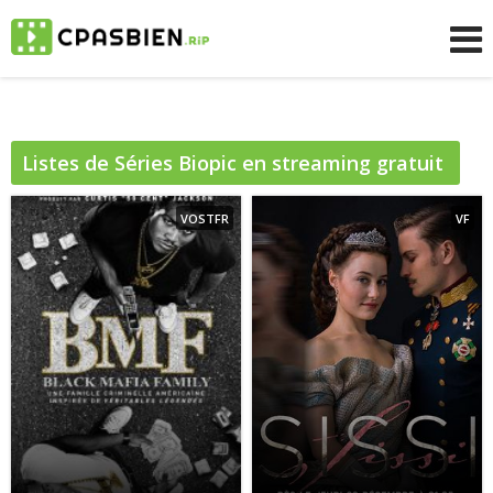
Listes de Séries
Biopic
en streaming gratuit
sur CpasBien
VOSTFR
VF