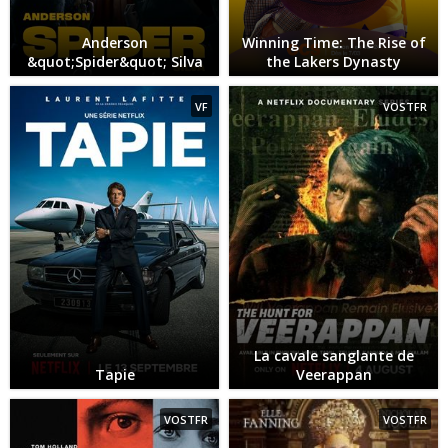
Anderson
Winning Time: The Rise of
&quot;Spider&quot; Silva
the Lakers Dynasty
VF
VOSTFR
La cavale sanglante de
Tapie
Veerappan
VOSTFR
VOSTFR