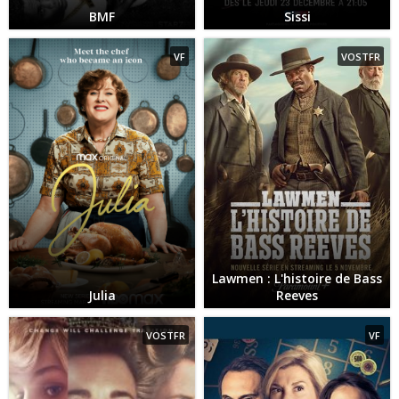
BMF
Sissi
VF
VOSTFR
Lawmen : L'histoire de Bass
Julia
Reeves
VOSTFR
VF