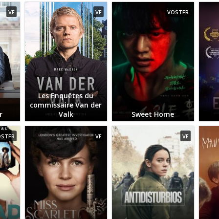
VF
VF
VOSTFR
Les Enquêtes du
commissaire Van der
r
Valk
Sweet Home
OSTFR
VF
VF