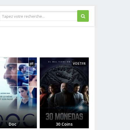
Guerre
Historique
Horreur
VF
VOSTFR
Judiciaire
Musical
Policier
Romance
Science fiction
Thriller
Western
Doc
30 Coins