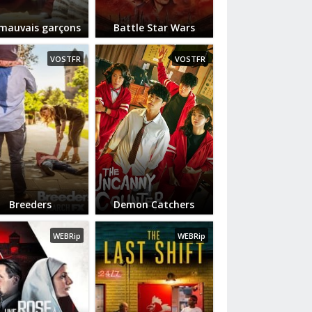
 mauvais garçons
Battle Star Wars
VOSTFR
VOSTFR
Breeders
Demon Catchers
WEBRip
WEBRip