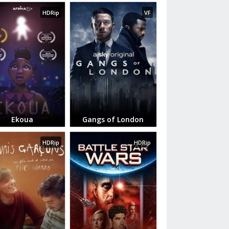
HDRip
VF
Ekoua
Gangs of London
HDRip
HDRip