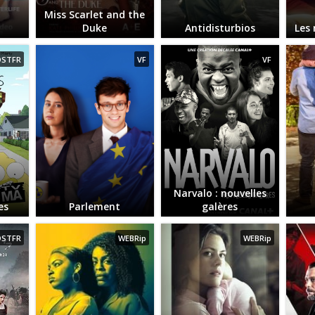
Miss Scarlet and the
Duke
Antidisturbios
Les
OSTFR
VF
VF
Narvalo : nouvelles
es
Parlement
galères
OSTFR
WEBRip
WEBRip