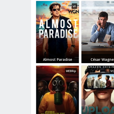
VF
Almost Paradise
César Wagne
WEBRip
V