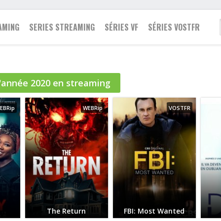
AMING
SERIES STREAMING
SÉRIES VF
SÉRIES VOSTFR
Famille
l'année
2020
en streaming
2021
Action
Action
Fantastique
2020
Animation
Animation
Guerre
EBRip
WEBRip
VOSTFR
2019
Aventure
Aventure
Historique
2018
Biopic
Biopic
Policier
2017
Comédie
Comédie
Romance
2016
Drame
Documentaire
Science fiction
2015
Documentaire
Drame
Thriller
2014
Epouvante-horreur
Famille
Western
2013
Espionnage
Fantastique
The Return
FBI: Most Wanted