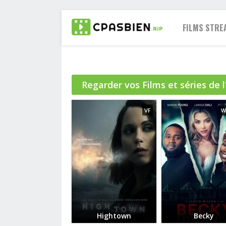
FILMS STRE
Regarder vos Films et séries de 
2021
2020
VF
W
2019
2018
2017
2016
2015
2014
2013
Hightown
Becky