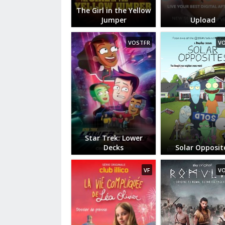
The Girl in the Yellow
Jumper
Upload
VOSTFR
V
Star Trek: Lower
Decks
Solar Opposit
VF
V