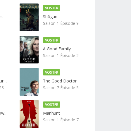
VOSTFR
es
Shōgun
Saison 1 Épisode 9
VOSTFR
A Good Family
Saison 1 Épisode 2
VOSTFR
Les Enquêtes de Murdoch
The Good Doctor
23
Saison 7 Épisode 5
VOSTFR
Le Magic Prank Show avec Justin Willman
Manhunt
Saison 1 Épisode 7