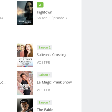
VF
Hightown
14
Saison 3 Épisode 7
Saison 2
Sullivan's Crossing
VOSTFR
Saison 1
A Condition Called Love
Le Magic Prank Show avec Justin Willman
VOSTFR
Saison 1
The Fable