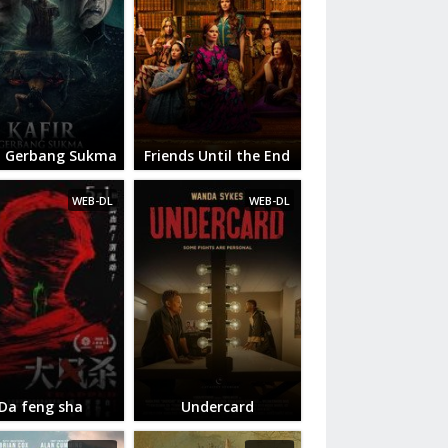
r: Gerbang Sukma
Friends Until the End
WEB-DL
WEB-DL
Da feng sha
Undercard