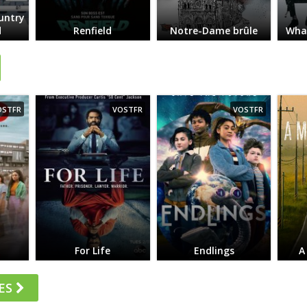
untry
d
Renfield
Notre-Dame brûle
Wha
OSTFR
VOSTFR
VOSTFR
For Life
Endlings
A
ES