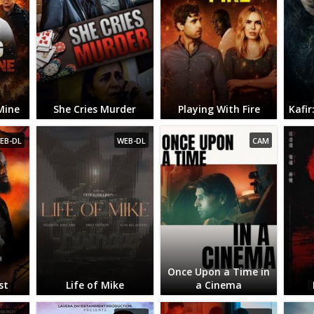
Mine
She Cries Murder
Playing With Fire
Kafi
EB-DL
WEB-DL
CAM
Once Upon a Time in
st
Life of Mike
a Cinema