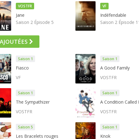
VOSTFR
VF
Jane
Indéfendable
Saison 2 Épisode 5
Saison 2 Épisode 1
 AJOUTÉES
Saison 1
Saison 1
Fiasco
A Good Family
VF
VOSTFR
Saison 1
Saison 1
The Sympathizer
VOSTFR
VOSTFR
Saison 5
Saison 1
Les Bracelets rouges
Knok