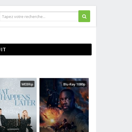
Guerre
IT
Historique
Horreur
Judiciaire
Musical
Policier
WEBRip
Blu-Ray 1080p
Romance
Science fiction
Thriller
Western