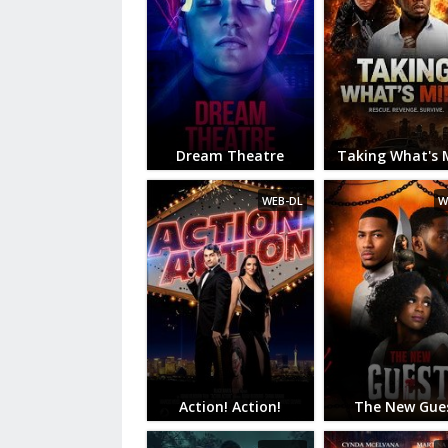
Dream Theatre
Taking What's 
WEB-DL
W
Action! Action!
The New Gue