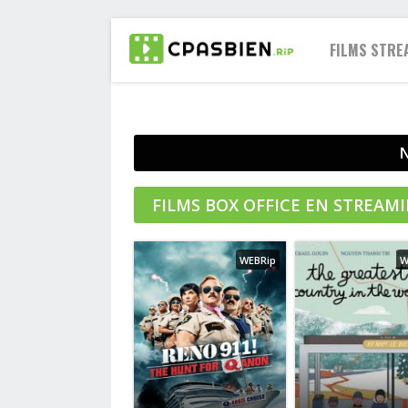
FILMS STRE
2021
2020
2019
FILMS BOX OFFICE EN STREAM
2018
2017
WEBRip
W
2016
2015
2014
2013