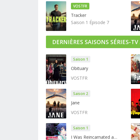
VOSTFR
Tracker
Saison 1 Épisode 7
DERNIÈRES SAISONS SÉRIES-TV
Saison 1
Obituary
VOSTFR
Saison 2
Jane
VOSTFR
Saison 1
I Was Reincarnated as the 7th Prince so I Can Take My Time Perfecting My Magical Ability