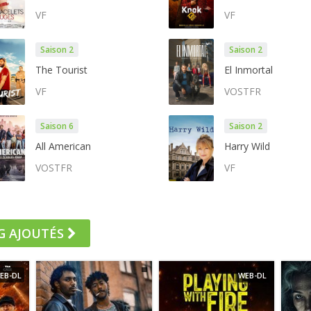
VF
VF
Saison 2
Saison 2
The Tourist
El Inmortal
VF
VOSTFR
Saison 6
Saison 2
All American
Harry Wild
VOSTFR
VF
G AJOUTÉS
EB-DL
WEB-DL