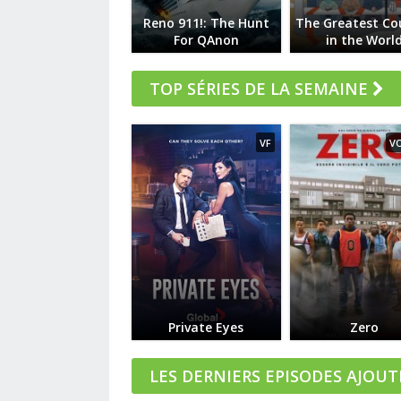
Reno 911!: The Hunt
The Greatest Co
For QAnon
in the Worl
TOP SÉRIES DE LA SEMAINE
VF
V
Private Eyes
Zero
LES DERNIERS EPISODES AJOUT