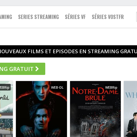
AMING
SERIES STREAMING
SÉRIES VF
SÉRIES VOSTFR
Famille
NOUVEAUX FILMS ET EPISODES EN STREAMING GRATU
2021
Action
Action
Fantastique
2020
Animation
Animation
Guerre
2019
Aventure
Aventure
Historique
ING GRATUIT
2018
Biopic
Biopic
Policier
2017
Comédie
Comédie
Romance
EBRip
WEB-DL
WEBRip
2016
Drame
Documentaire
Science fiction
2015
Documentaire
Drame
Thriller
2014
Epouvante-horreur
Famille
Western
2013
Espionnage
Fantastique