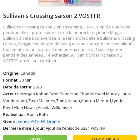
Sullivan's Crossing saison 2 VOSTFR
Sullivan's Crossing saison 2 en streaming GRATUIT Après que la vie
personnelle et professionnelle de la neurochirurgienne Maggie
Sullivan ait été bouleversée, elle rentre chez elle à Sullivans Crossing.
Là-bas, Maggie est obligée de naviguer dans son présent compliqué
tout en affrontant le passé douloureux quelle a choisi dignorer
pendant des années.. Télécharger Sullivan's Crossing saison 2
VOSTFR torrent sur cpasbien
Origine:
Canada
Format:
30 Min
Date de sortie:
2023
Acteurs:
Morgan Kohan,Scott Patterson,Chad Michael Murray,Laura
Vandervoort,Zayn Maloney,Tom Jackson,Andrea Menard,Lynda
Boyd,Allan Hawco,Amalia Williamson
Réalisé par:
Roma Roth
Genre:
Séries VOSTFR
,
Drame
Dernière mise à jour:
Ajout de l'épisode S2E1 VOSTFR
HDTV
4.2