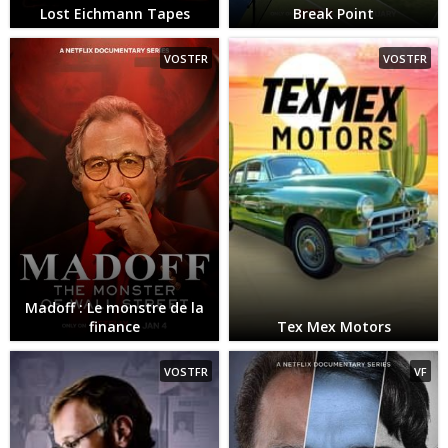
Lost Eichmann Tapes
Break Point
VOSTFR
VOSTFR
Madoff : Le monstre de la
finance
Tex Mex Motors
VOSTFR
VF