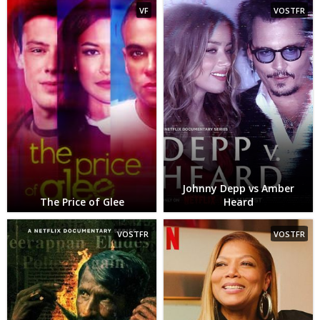
VF
VOSTFR
Johnny Depp vs Amber
The Price of Glee
Heard
VOSTFR
VOSTFR