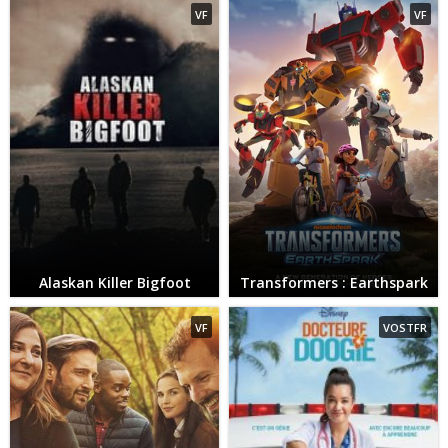
VF
VF
Alaskan Killer Bigfoot
Transformers : Earthspark
VF
VOSTFR