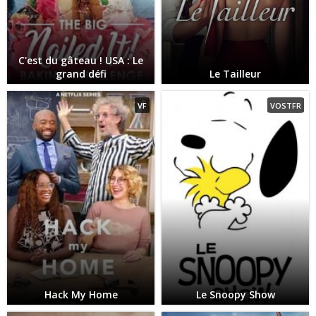
C'est du gâteau ! USA : Le
grand défi
Le Tailleur
VF
VOSTFR
Hack My Home
Le Snoopy Show