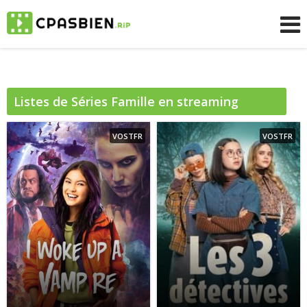
Listes de Séries
Famille
en streaming
gratuit sur CpasBien
VOSTFR
VOSTFR