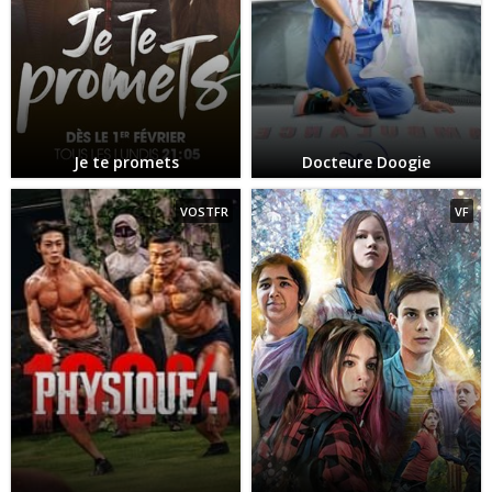
Je te promets
Docteure Doogie
VOSTFR
VF