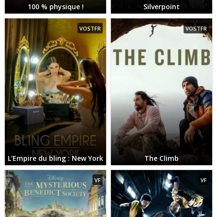
100 % physique !
Silverpoint
VOSTFR
VOSTFR
L'Empire du bling : New York
The Climb
VF
VF