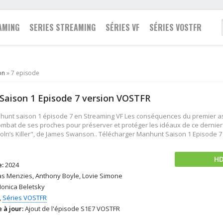
AMING
SERIES STREAMING
SÉRIES VF
SÉRIES VOSTFR
Famille
on
» 7 episode
2021
Action
Action
Fantastique
aison 1 Episode 7 version VOSTFR
2020
Animation
Animation
Guerre
2019
Aventure
Aventure
Historique
unt saison 1 épisode 7 en Streaming VF Les conséquences du premier as
2018
Biopic
Biopic
Policier
combat de ses proches pour préserver et protéger les idéaux de ce dernier
oln’s Killer", de James Swanson.. Télécharger Manhunt Saison 1 Episode 7 
2017
Comédie
Comédie
Romance
2016
Drame
Documentaire
Science fiction
H
2015
Documentaire
Drame
Thriller
e:
2024
2014
Epouvante-horreur
Famille
Western
s Menzies, Anthony Boyle, Lovie Simone
onica Beletsky
2013
Espionnage
Fantastique
,
Séries VOSTFR
 à jour:
Ajout de l'épisode S1E7 VOSTFR