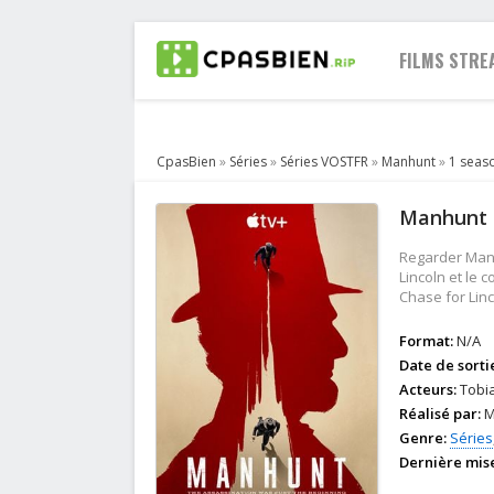
FILMS STRE
CpasBien
»
Séries
»
Séries VOSTFR
»
Manhunt
»
1 seas
2021
Manhunt S
2020
2019
Regarder Manh
2018
Lincoln et le 
Chase for Linc
2017
2016
Format:
N/A
2015
Date de sorti
2014
Acteurs:
Tobia
Réalisé par:
M
2013
Genre:
Séries
Dernière mise