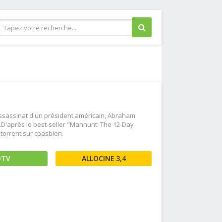
Guerre
Historique
Horreur
Judiciaire
sassinat d'un président américain, Abraham
Musical
.D'après le best-seller "Manhunt: The 12-Day
torrent sur cpasbien.
Policier
Romance
DTV
3,4
Science fiction
Thriller
Western