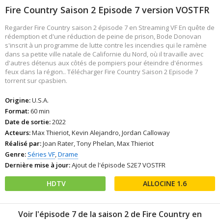
Fire Country Saison 2 Episode 7 version VOSTFR
Regarder Fire Country saison 2 épisode 7 en Streaming VF En quête de
rédemption et d'une réduction de peine de prison, Bode Donovan
s'inscrit à un programme de lutte contre les incendies qui le ramène
dans sa petite ville natale de Californie du Nord, où il travaille avec
d'autres détenus aux côtés de pompiers pour éteindre d'énormes
feux dans la région.. Télécharger Fire Country Saison 2 Episode 7
torrent sur cpasbien.
Origine:
U.S.A.
Format:
60 min
Date de sortie:
2022
Acteurs:
Max Thieriot, Kevin Alejandro, Jordan Calloway
Réalisé par:
Joan Rater, Tony Phelan, Max Thieriot
Genre:
Séries VF
,
Drame
Dernière mise à jour:
Ajout de l'épisode S2E7 VOSTFR
HDTV
1.6
Voir l'épisode 7 de la saison 2 de Fire Country en