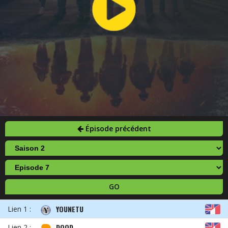
Épisode précédent
GO
YOUNETU
Lien 1 :
DOOD
Lien 2 :