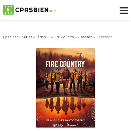
CpasBien
»
Séries
»
Séries VF
»
Fire Country
»
2 season
» 7 episode