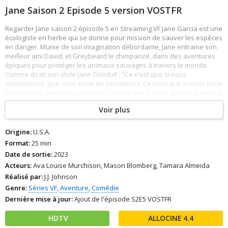
Jane Saison 2 Episode 5 version VOSTFR
Regarder Jane saison 2 épisode 5 en Streaming VF Jane Garcia est une
écologiste en herbe qui se donne pour mission de sauver les espèces
en danger. Munie de son imagination débordante, Jane entraine son
meilleur ami David, et Greybeard le chimpanzé, dans des aventures
épiques pour protéger les animaux sauvages à travers le monde.
Comme dirait son idole Jane Goodall : "Ce n’est que si nous
comprenons, que nous nous en soucierons. Ce n’est que si nous nous
en soucions que nous aiderons. Ce n’est que si nous aidons que nous
les sauverons".. Télécharger Jane Saison 2 Episode 5 torrent sur
Voir plus
cpasbien.
Origine:
U.S.A.
Format:
25 min
Date de sortie:
2023
Acteurs:
Ava Louise Murchison, Mason Blomberg, Tamara Almeida
Réalisé par:
J.J. Johnson
Genre:
Séries VF
,
Aventure
,
Comédie
Dernière mise à jour:
Ajout de l'épisode S2E5 VOSTFR
HDTV
4.4