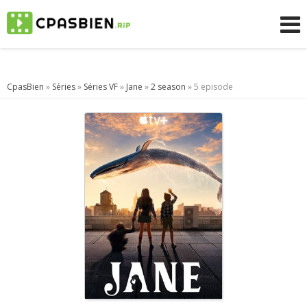
CpasBien
»
Séries
»
Séries VF
»
Jane
»
2 season
» 5 episode