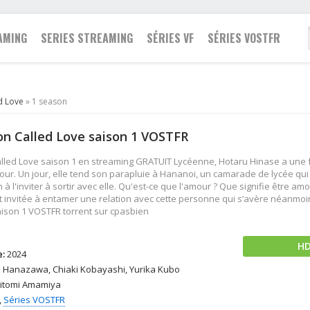
AMING
SERIES STREAMING
SÉRIES VF
SÉRIES VOSTFR
Famille
d Love
» 1 season
2021
Action
Action
Fantastique
on Called Love saison 1 VOSTFR
2020
Animation
Animation
Guerre
2019
Aventure
Aventure
Historique
alled Love saison 1 en streaming GRATUIT Lycéenne, Hotaru Hinase a une f
2018
Biopic
Biopic
Policier
r. Un jour, elle tend son parapluie à Hananoi, un camarade de lycée qui v
n à l'inviter à sortir avec elle. Qu'est-ce que l'amour ? Que signifie être a
2017
Comédie
Comédie
Romance
invitée à entamer une relation avec cette personne qui s’avère néanmoin
2016
Drame
Documentaire
Science fiction
aison 1 VOSTFR torrent sur cpasbien
2015
Documentaire
Drame
Thriller
2014
Epouvante-horreur
Famille
Western
H
e:
2024
2013
Espionnage
Fantastique
Hanazawa, Chiaki Kobayashi, Yurika Kubo
itomi Amamiya
,
Séries VOSTFR