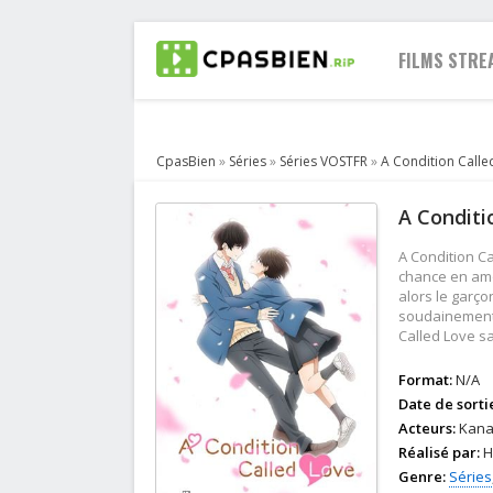
FILMS STRE
CpasBien
»
Séries
»
Séries VOSTFR
»
A Condition Calle
2021
A Conditi
2020
2019
A Condition C
2018
chance en amou
alors le garço
2017
soudainement 
2016
Called Love s
2015
Format:
N/A
2014
Date de sorti
2013
Acteurs:
Kana 
Réalisé par:
H
Genre:
Séries