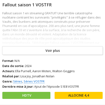
Fallout saison 1 VOSTFR
Fallout saison 1 en streaming GRATUIT Une terrible catastrophe
nucléaire contraint les survivants "privilégiés" à se réfugier dans des
Vaults, des bunkers anti-atomiques construits pour préserver
l'humanité en cas d'apocalypse. 200 ans plus tard, une jeune femme
quitte l'Abri 33 et s'aventure à la surface, à la recherche de son père,
dans un monde dévasté et violent. Adaptation de la licence
vidéoludique des jeux de rôle post-apocalyptique des studios
Interplay/Bethesda.. Télécharger Fallout saison 1 VOSTFR torrent sur
cpasbien
Voir plus
Format:
N/A
Date de sortie:
2024
Acteurs:
Ella Purnell, Aaron Moten, Walton Goggins
Réalisé par:
Lisa Joy, Jonathan Nolan
Genre:
Séries
,
Séries VOSTFR
Dernière mise à jour:
Ajout de l'épisode S1E8 VOSTFR
HDTV
4,4