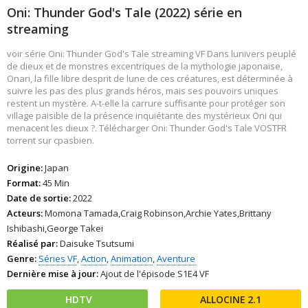
Oni: Thunder God's Tale (2022) série en
streaming
voir série Oni: Thunder God's Tale streaming VF Dans lunivers peuplé
de dieux et de monstres excentriques de la mythologie japonaise,
Onari, la fille libre desprit de lune de ces créatures, est déterminée à
suivre les pas des plus grands héros, mais ses pouvoirs uniques
restent un mystère. A-t-elle la carrure suffisante pour protéger son
village paisible de la présence inquiétante des mystérieux Oni qui
menacent les dieux ?. Télécharger Oni: Thunder God's Tale VOSTFR
torrent sur cpasbien.
Origine:
Japan
Format:
45 Min
Date de sortie:
2022
Acteurs:
Momona Tamada,Craig Robinson,Archie Yates,Brittany
Ishibashi,George Takei
Réalisé par:
Daisuke Tsutsumi
Genre:
Séries VF
,
Action
,
Animation
,
Aventure
Dernière mise à jour:
Ajout de l'épisode S1E4 VF
HDTV
2.1