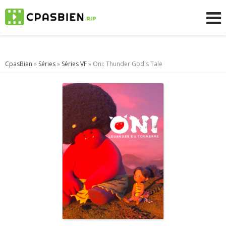
CpasBien
»
Séries
»
Séries VF
» Oni: Thunder God's Tale