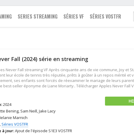
AMING
SERIES STREAMING
SÉRIES VF
SÉRIES VOSTFR
Famille
2021
Action
Action
Fantastique
ver Fall (2024) série en streaming
2020
Animation
Animation
Guerre
2019
Aventure
Aventure
Historique
ples Never Fall streaming VF Après cinquante ans de vie commune, Joy et 
2018
Biopic
Biopic
Policier
nt leur école de tennis très réputée, prêts à goûter à un repos mérité et 
tement, ses enfants sont forcés de réexaminer le mariage de leurs parents 
2017
Comédie
Comédie
Romance
le best-seller éponyme de Liane Moriarty.. Télécharger Apples Never Fall 
2016
Drame
Documentaire
Science fiction
2015
Documentaire
Drame
Thriller
H
e:
2024
2014
Epouvante-horreur
Famille
Western
te Bening, Sam Neill, Jake Lacy
2013
Espionnage
Fantastique
elanie Marnich
,
Séries VOSTFR
 à jour:
Ajout de l'épisode S1E3 VOSTFR