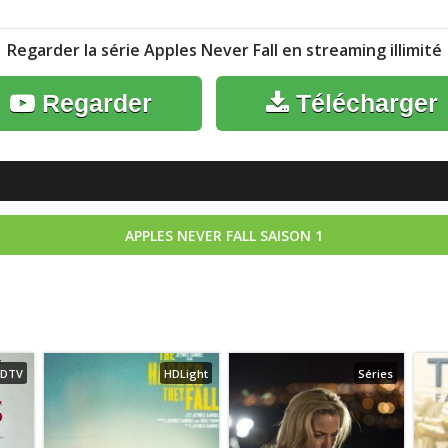
Regarder la série Apples Never Fall en streaming illimité
Regarder
Télécharger
APPLES NEVER FALL
SAISON 1
DTV
HDLight
Séries