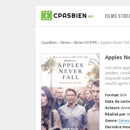
FILMS STRE
CpasBien
»
Séries
»
Séries VOSTFR
» Apples Never Fall
2021
Apples Ne
2020
2019
voir série Ap
2018
adultes, vende
disparaît subi
2017
neuf.D'après 
2016
2015
Format:
N/A
Date de sorti
2014
Acteurs:
Annet
2013
Réalisé par:
M
Genre:
Séries
Dernière mise