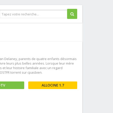
Guerre
Historique
Horreur
Judiciaire
Stan Delaney, parents de quatre enfants désormais
Musical
vivre leurs plus belles années. Lorsque leur mère
et leur histoire familiale avec un regard
Policier
VOSTFR torrent sur cpasbien.
Romance
Science fiction
DTV
1.7
Thriller
Western