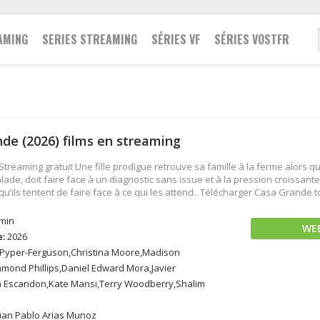
AMING
SERIES STREAMING
SÉRIES VF
SÉRIES VOSTFR
Famille
2021
Action
Action
Fantastique
de (2026) films en streaming
2020
Animation
Animation
Guerre
2019
Aventure
Aventure
Historique
reaming gratuit Une fille prodigue retrouve sa famille à la ferme alors que 
2018
Biopic
Biopic
Policier
de, doit faire face à un diagnostic sans issue et à la pression croissante
qu’ils tentent de faire face à ce qui les attend.. Télécharger Casa Grande 
2017
Comédie
Comédie
Romance
2016
Drame
Documentaire
Science fiction
min
WE
2015
Documentaire
Drame
Thriller
e:
2026
2014
Epouvante-horreur
Famille
Western
Pyper-Ferguson,Christina Moore,Madison
amond Phillips,Daniel Edward Mora,Javier
2013
Espionnage
Fantastique
n Escandon,Kate Mansi,Terry Woodberry,Shalim
uan Pablo Arias Munoz