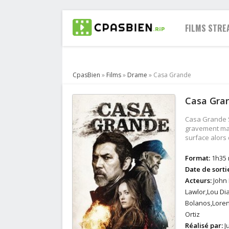
FILMS STRE
CpasBien
»
Films
»
Drame
» Casa Grande
2021
Casa Gran
2020
2019
Casa Grande St
2018
gravement mala
surface alors 
2017
2016
Format:
1h35 
2015
Date de sorti
2014
Acteurs:
John 
Lawlor,Lou Di
2013
Bolanos,Lore
Ortiz
Réalisé par:
J