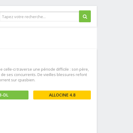
Guerre
Historique
Horreur
Judiciaire
celle-ci traverse une période difficile : son père,
Musical
 de ses concurrents. De vieilles blessures refont
torrent sur cpasbien.
Policier
Romance
B-DL
4.8
Science fiction
Thriller
Western