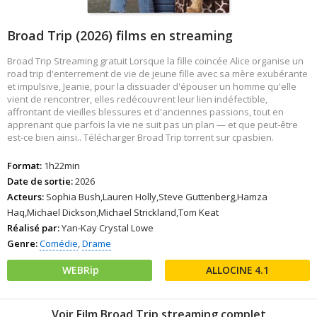
Broad Trip (2026) films en streaming
Broad Trip Streaming gratuit Lorsque la fille coincée Alice organise un
road trip d'enterrement de vie de jeune fille avec sa mère exubérante
et impulsive, Jeanie, pour la dissuader d'épouser un homme qu'elle
vient de rencontrer, elles redécouvrent leur lien indéfectible,
affrontant de vieilles blessures et d'anciennes passions, tout en
apprenant que parfois la vie ne suit pas un plan — et que peut-être
est-ce bien ainsi.. Télécharger Broad Trip torrent sur cpasbien.
Format:
1h22min
Date de sortie:
2026
Acteurs:
Sophia Bush,Lauren Holly,Steve Guttenberg,Hamza
Haq,Michael Dickson,Michael Strickland,Tom Keat
Réalisé par:
Yan-Kay Crystal Lowe
Genre:
Comédie
,
Drame
WEBRip
4.1
Voir Film Broad Trip streaming complet