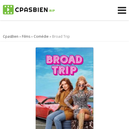
CpasBien
»
Films
»
Comédie
» Broad Trip