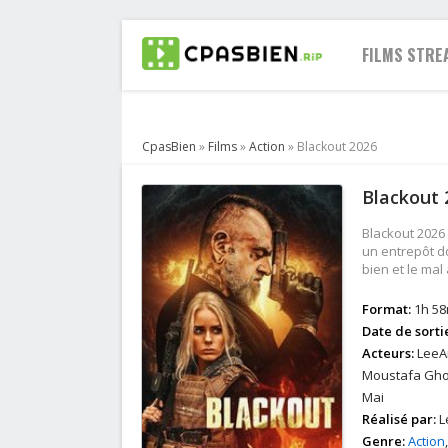
FILMS STRE
CpasBien
»
Films
»
Action
» Blackout 2026
2021
Blackout 
2020
2019
Blackout 2026 
2018
un entrepôt d
bien et le mal
2017
2016
Format:
1h 5
2015
Date de sorti
2014
Acteurs:
LeeA
Moustafa Ghon
2013
Mai
Réalisé par:
L
Genre:
Action