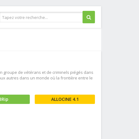
Guerre
Historique
Horreur
Judiciaire
 un groupe de vétérans et de criminels piégés dans
Musical
aux autres dans un monde où la frontière entre le
Policier
Romance
BRip
4.1
Science fiction
Thriller
Western