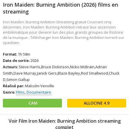
Iron Maiden: Burning Ambition (2026) films en
streaming
Iron Maiden: Burning Ambition Streaming gratuit Couvrant cinq
décennies, Iron Maiden: Burning Ambition retrace leur ascension
emblématique pour devenir lun des plus grands groupes de lhistoire
de la musique.. Télécharger Iron Maiden: Burning Ambition torrent sur
cpasbien.
Format:
1h 58m
Date de sortie:
2026
Acteurs:
Steve Harris,Bruce Dickinson,Nicko McBrain,Adrian
Smith,Dave Murray,Janick Gers,Blaze Bayley,Rod Smallwood,Chuck
D,Simon Gallup
Réalisé par:
Malcolm Venville
Genre:
Films
,
Documentaire
CAM
4.9
Voir Film Iron Maiden: Burning Ambition streaming
complet