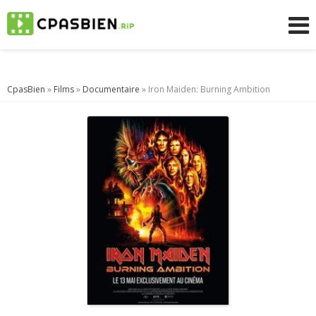
CpasBien
»
Films
»
Documentaire
» Iron Maiden: Burning Ambition