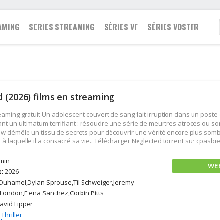
AMING
SERIES STREAMING
SÉRIES VF
SÉRIES VOSTFR
Famille
2021
Action
Action
Fantastique
 (2026) films en streaming
2020
Animation
Animation
Guerre
2019
Aventure
Aventure
Historique
aming gratuit Un adolescent couvert de sang fait irruption dans un poste d
2018
Biopic
Biopic
Policier
ant un ultimatum terrifiant : résoudre une série de meurtres atroces ou s
w démêle un tissu de secrets pour découvrir une vérité encore plus sombre
2017
Comédie
Comédie
Romance
ion à laquelle il a consacré sa vie.. Télécharger Neglected torrent sur cpasbie
2016
Drame
Documentaire
Science fiction
2015
Documentaire
Drame
Thriller
min
WE
e:
2026
2014
Epouvante-horreur
Famille
Western
Duhamel,Dylan Sprouse,Til Schweiger,Jeremy
2013
Espionnage
Fantastique
London,Elena Sanchez,Corbin Pitts
avid Lipper
,
Thriller