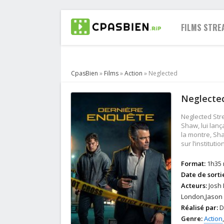
FILMS STRE
CpasBien
»
Films
»
Action
» Neglected
2021
Neglected
2020
2019
Neglected Stre
2018
Shaw, lui lanç
la montre, Sha
2017
sur l’institut
2016
2015
Format:
1h35 
Date de sorti
2014
Acteurs:
Josh 
2013
London,Jason 
Réalisé par:
D
Genre:
Action