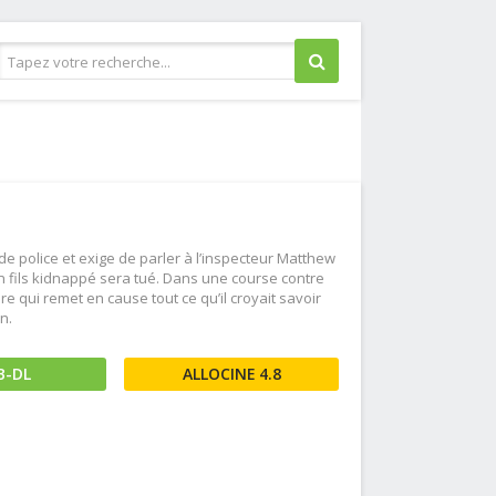
Guerre
Historique
Horreur
Judiciaire
e police et exige de parler à l’inspecteur Matthew
Musical
on fils kidnappé sera tué. Dans une course contre
 qui remet en cause tout ce qu’il croyait savoir
Policier
n.
Romance
Science fiction
B-DL
4.8
Thriller
Western