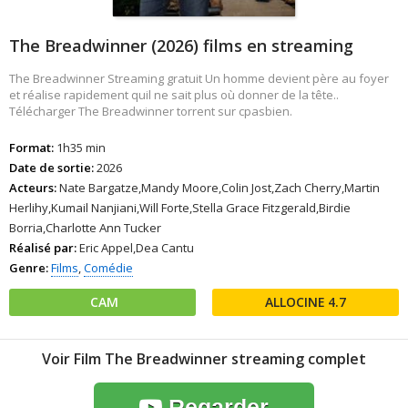
The Breadwinner (2026) films en streaming
The Breadwinner Streaming gratuit Un homme devient père au foyer
et réalise rapidement quil ne sait plus où donner de la tête..
Télécharger The Breadwinner torrent sur cpasbien.
Format:
1h35 min
Date de sortie:
2026
Acteurs:
Nate Bargatze,Mandy Moore,Colin Jost,Zach Cherry,Martin
Herlihy,Kumail Nanjiani,Will Forte,Stella Grace Fitzgerald,Birdie
Borria,Charlotte Ann Tucker
Réalisé par:
Eric Appel,Dea Cantu
Genre:
Films
,
Comédie
CAM
4.7
Voir Film The Breadwinner streaming complet
Regarder