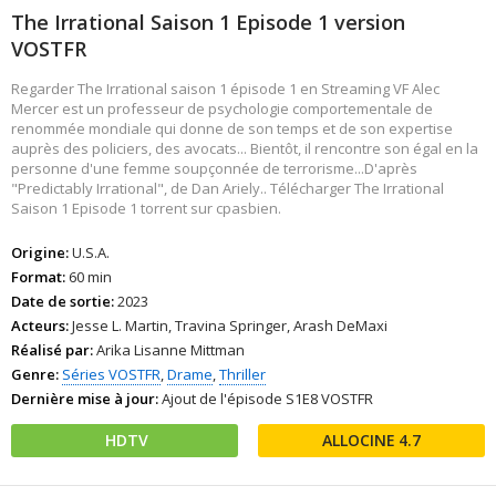
The Irrational Saison 1 Episode 1 version
VOSTFR
Regarder The Irrational saison 1 épisode 1 en Streaming VF Alec
Mercer est un professeur de psychologie comportementale de
renommée mondiale qui donne de son temps et de son expertise
auprès des policiers, des avocats... Bientôt, il rencontre son égal en la
personne d'une femme soupçonnée de terrorisme...D'après
"Predictably Irrational", de Dan Ariely.. Télécharger The Irrational
Saison 1 Episode 1 torrent sur cpasbien.
Origine:
U.S.A.
Format:
60 min
Date de sortie:
2023
Acteurs:
Jesse L. Martin, Travina Springer, Arash DeMaxi
Réalisé par:
Arika Lisanne Mittman
Genre:
Séries VOSTFR
,
Drame
,
Thriller
Dernière mise à jour:
Ajout de l'épisode S1E8 VOSTFR
HDTV
4.7